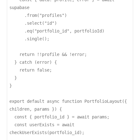
supabase

      .from("profiles")

      .select("id")

      .eq("portfolio_id", portfolioId)

      .single();

    return !!profile && !error;

  } catch (error) {

    return false;

  }

}

export default async function PortfolioLayout({ 
children, params }) {

  const { portfolio_id } = await params;

  const userExists = await 
checkUserExists(portfolio_id);
