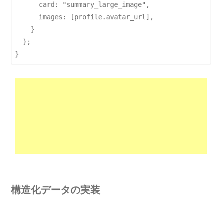
      card: "summary_large_image",

      images: [profile.avatar_url],

    }

  };

構造化データの実装