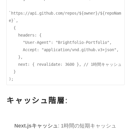
`https://api.github.com/repos/${owner}/${repoNam
e}`,

  {

    headers: {

      "User-Agent": "Brightfolio-Portfolio",

      Accept: "application/vnd.github.v3+json",

    },

    next: { revalidate: 3600 }, // 1時間キャッシュ

  }

キャッシュ階層
:
Next.jsキャッシュ
: 1時間の短期キャッシュ