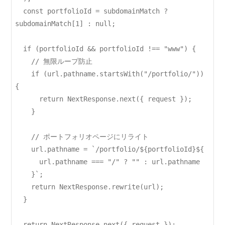
  const portfolioId = subdomainMatch ? 
subdomainMatch[1] : null;

  if (portfolioId && portfolioId !== "www") {

    // 無限ループ防止

    if (url.pathname.startsWith("/portfolio/")) 
{

      return NextResponse.next({ request });

    }

    // ポートフォリオページにリライト

    url.pathname = `/portfolio/${portfolioId}${

      url.pathname === "/" ? "" : url.pathname

    }`;

    return NextResponse.rewrite(url);

  }

  return NextResponse.next({ request });
