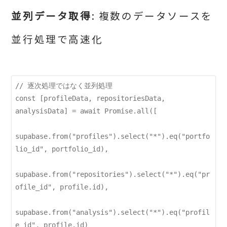
並列データ取得
: 複数のデータソースを
並行処理で高速化
// 逐次処理ではなく並列処理

const [profileData, repositoriesData, 
analysisData] = await Promise.all([

supabase.from("profiles").select("*").eq("portfo
lio_id", portfolio_id),

supabase.from("repositories").select("*").eq("pr
ofile_id", profile.id),

supabase.from("analysis").select("*").eq("profil
e_id", profile.id)
