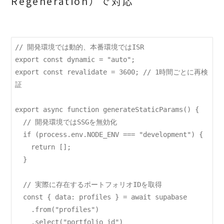
Regeneration）で対応
// 開発環境では動的、本番環境ではISR

export const dynamic = "auto";

export const revalidate = 3600; // 1時間ごとに再検
証

export async function generateStaticParams() {

  // 開発環境ではSSGを無効化

  if (process.env.NODE_ENV === "development") {

    return [];

  }

  // 実際に存在するポートフォリオIDを取得

  const { data: profiles } = await supabase

    .from("profiles")

    .select("portfolio_id")
