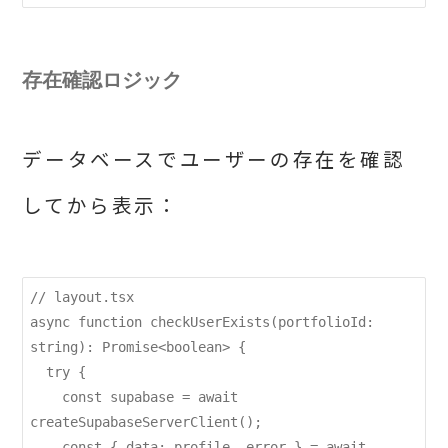
存在確認ロジック
データベースでユーザーの存在を確認
してから表示：
// layout.tsx

async function checkUserExists(portfolioId: 
string): Promise<boolean> {

  try {

    const supabase = await 
createSupabaseServerClient();

    const { data: profile, error } = await 