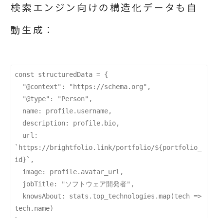
検索エンジン向けの構造化データも自
動生成：
const structuredData = {

  "@context": "https://schema.org",

  "@type": "Person",

  name: profile.username,

  description: profile.bio,

  url: 
`https://brightfolio.link/portfolio/${portfolio_
id}`,

  image: profile.avatar_url,

  jobTitle: "ソフトウェア開発者",

  knowsAbout: stats.top_technologies.map(tech => 
tech.name)
