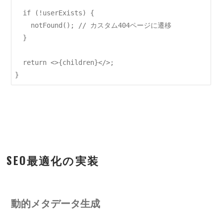
  if (!userExists) {

    notFound(); // カスタム404ページに遷移

  }

  return <>{children}</>;

SEO最適化の実装
動的メタデータ生成