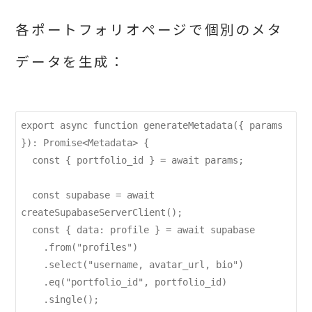
各ポートフォリオページで個別のメタ
データを生成：
export async function generateMetadata({ params 
}): Promise<Metadata> {

  const { portfolio_id } = await params;

  const supabase = await 
createSupabaseServerClient();

  const { data: profile } = await supabase

    .from("profiles")

    .select("username, avatar_url, bio")

    .eq("portfolio_id", portfolio_id)

    .single();
