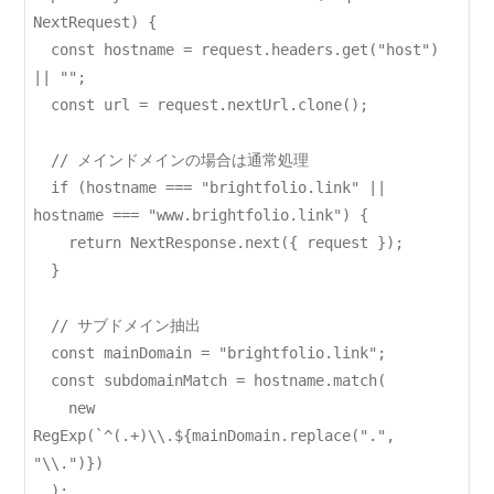
NextRequest) {

  const hostname = request.headers.get("host") 
|| "";

  const url = request.nextUrl.clone();

  // メインドメインの場合は通常処理

  if (hostname === "brightfolio.link" || 
hostname === "www.brightfolio.link") {

    return NextResponse.next({ request });

  }

  // サブドメイン抽出

  const mainDomain = "brightfolio.link";

  const subdomainMatch = hostname.match(

    new 
RegExp(`^(.+)\\.${mainDomain.replace(".", 
"\\.")})

  );
