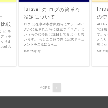
Laravel の ログの簡単な
Lara
 と
設定について
の使
n の比較
ログ 開発中や本番稼動時にエラーやバ
API R
グが発見された時に役立つ「ログ」と
て活用
ちらの記事
いうものに今回は注目してみようと思
す。そ
の使い方（基
います。 もしご自身で先に公式ドキュ
えたり
となりま
メントをご覧になら...
整えたり
vel の
2021年5月14日
2021年5
MORE
›