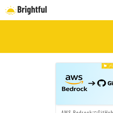
プ
AWS BedrockでGitH