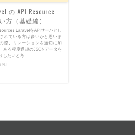
vel の API Resource
い方（基礎編）
esources LaravelをAPIサーバとし
されている方は多いかと思いま
の際、リレーションを適切に加
、ある程度返却のJSONデータを
したいと考...
月6日