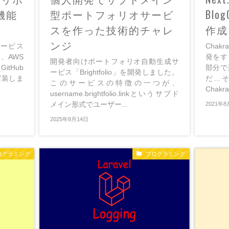
機能
型ポートフォリオサービ
Blo
スを作った技術的チャレ
作成
ンジ
ービス
Chak
て、AWS
発をす
開発者向けポートフォリオ自動生成サ
GitHub
部分で
ービス「Brightfolio」を開発しました。
実装しま
だ..
このサービスの特徴の一つが、
Chakr
username.brightfolio.linkというサブド
メイン形式でユーザー...
2021年8
2025年8月14日
ログラミング
プログラミング