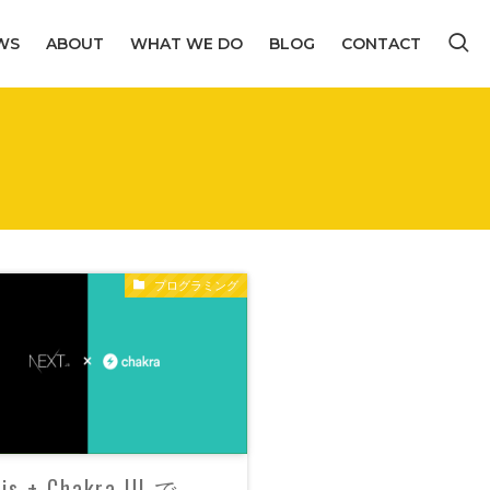
WS
ABOUT
WHAT WE DO
BLOG
CONTACT
プログラミング
.js + Chakra UI で