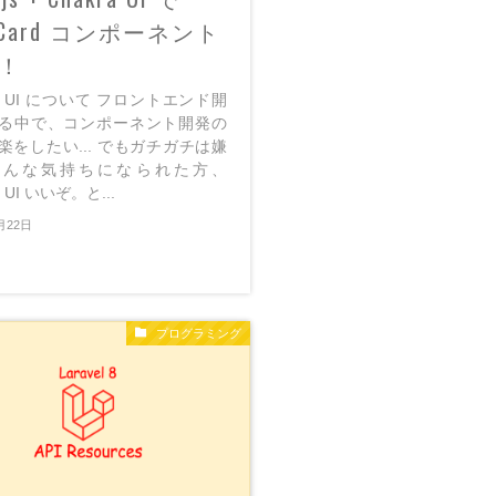
gCard コンポーネント
！
ra UI について フロントエンド開
る中で、コンポーネント開発の
楽をしたい... でもガチガチは嫌
.そんな気持ちになられた方、
a UI いいぞ。と...
月22日
プログラミング